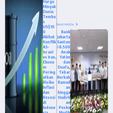
Harga
Minyak
Dunia
Tembu
s
Next Article
US$10
0
Bank
Akibat
Jakarta
Konflik
Santun
AS-
i 8.500
Israel
Anak
vs Iran,
Yatim
Ekono
dan
m
Duafa,
Pering
Tebar
atkan
Berkah
Risiko
Ramad
Inflasi
an
dan
hingga
Resesi
Hadirk
di
an
Indone
Posko
sia
Mudik