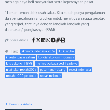
menjaga daya beli masyarakat serta kepercayaan pasar.
“Teman-teman tidak usah takut. Kita sudah punya pengalaman
dan pengetahuan yang cukup untuk memitigasi segala gejolak
yang terjadi, tentunya dengan langkah-langkah yang
diperlukan,” pungkasnya.
(RAM)
Share Article
Tag:
ekonomi indonesia 2026
IHSG anjlok
investor pasar saham
kondisi ekonomi indonesia
krisis ekonomi 1998
menkeu purbaya yudhi sadewa
nilai tukar rupiah 2026
pasar tanah abang
resesi indonesia
rupiah 17000 per dolar
rupiah melemah
Previous Article