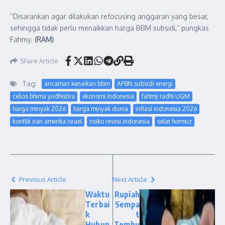
“Disarankan agar dilakukan refocusing anggaran yang besar,
sehingga tidak perlu menaikkan harga BBM subsidi,” pungkas
Fahmy.
(RAM)
Share Article
Tag:
ancaman kenaikan bbm
APBN subsidi energi
celios bhima yudhistira
ekonomi indonesia
fahmy radhi UGM
harga minyak 2026
harga minyak dunia
inflasi indonesia 2026
konflik iran amerika israel
risiko resesi indonesia
selat hormuz
Previous Article
Next Article
Waktu
Rupiah
Terbai
Sempa
k
t
Hubun
Tembu