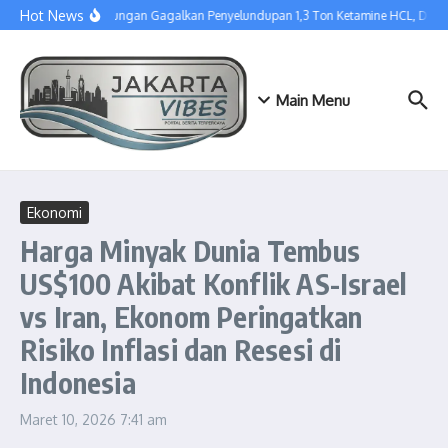
Lewati ke konten
Hot News
Tim Gabungan Gagalkan Penyelundupan 1,3 Ton Ketamine HCL, Disem
Main Menu
Ekonomi
Harga Minyak Dunia Tembus
US$100 Akibat Konflik AS-Israel
vs Iran, Ekonom Peringatkan
Risiko Inflasi dan Resesi di
Indonesia
Maret 10, 2026
7:41 am