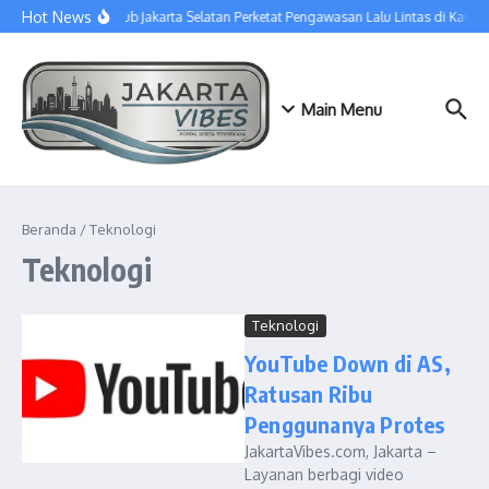
Lewati ke konten
Hot News
Sudinhub Jakarta Selatan Perketat Pengawasan Lalu Lintas di Kawa
Main Menu
Beranda
/
Teknologi
Teknologi
Teknologi
YouTube Down di AS,
Ratusan Ribu
Penggunanya Protes
JakartaVibes.com, Jakarta –
Layanan berbagi video