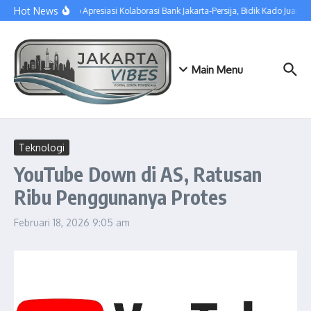
Lewati ke konten
Hot News
Pramono Apresiasi Kolaborasi Bank Jakarta-Persija, Bidik Kado Juara d
Main Menu
Teknologi
YouTube Down di AS, Ratusan
Ribu Penggunanya Protes
Februari 18, 2026
9:05 am