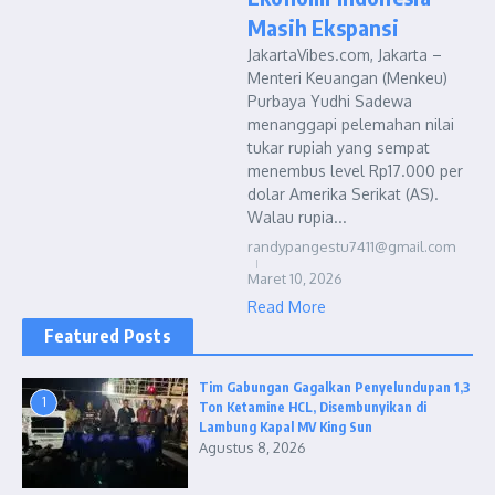
Masih Ekspansi
JakartaVibes.com, Jakarta –
Menteri Keuangan (Menkeu)
Purbaya Yudhi Sadewa
menanggapi pelemahan nilai
tukar rupiah yang sempat
menembus level Rp17.000 per
dolar Amerika Serikat (AS).
Walau rupia...
randypangestu7411@gmail.com
Maret 10, 2026
Read More
Featured Posts
Tim Gabungan Gagalkan Penyelundupan 1,3
1
Ton Ketamine HCL, Disembunyikan di
Lambung Kapal MV King Sun
Agustus 8, 2026