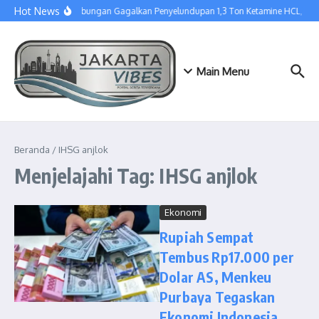
Lewati ke konten
Hot News
Tim Gabungan Gagalkan Penyelundupan 1,3 Ton Ketamine HCL, Dis
Main Menu
Beranda
/
IHSG anjlok
Menjelajahi Tag: IHSG anjlok
Ekonomi
Rupiah Sempat
Tembus Rp17.000 per
Dolar AS, Menkeu
Purbaya Tegaskan
Ekonomi Indonesia