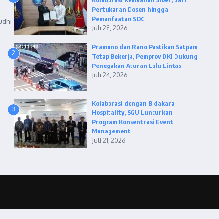
Kolaborasi Keamanan Siber, dari
Pertukaran Dosen hingga
Pemanfaatan SOC
udhi
Juli 28, 2026
Pramono dan Rano Pastikan Satpam
2
Tetap Bekerja, Pemprov DKI Dukung
Penegakan Aturan Lalu Lintas
Juli 24, 2026
Kolaborasi dengan Bidakara
3
Hospitality, SGU Luncurkan
Program Konsentrasi Event
Management
Juli 21, 2026