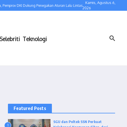
Kamis, Agustus 6,
 Pemprov DKI Dukung Penegakan Aturan Lalu Lintas
Kolaborasi dengan Bidaka
2026
Selebriti
Teknologi
Featured Posts
SGU dan Poltek SSN Perkuat
1