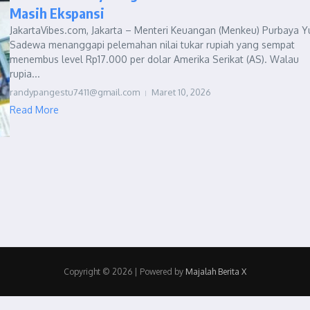
Masih Ekspansi
JakartaVibes.com, Jakarta – Menteri Keuangan (Menkeu) Purbaya Y
Sadewa menanggapi pelemahan nilai tukar rupiah yang sempat
menembus level Rp17.000 per dolar Amerika Serikat (AS). Walau
rupia...
randypangestu7411@gmail.com
Maret 10, 2026
Read More
Copyright © 2026 | Powered by
Majalah Berita X