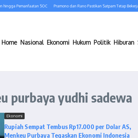
en hingga Pemanfaatan SOC
Pramono dan Rano Pastikan Satpam Tetap Bekerja,
Home
Nasional
Ekonomi
Hukum
Politik
Hiburan
eu purbaya yudhi sadewa
Ekonomi
Rupiah Sempat Tembus Rp17.000 per Dolar AS,
Menkeu Purbaya Tegaskan Ekonomi Indonesia