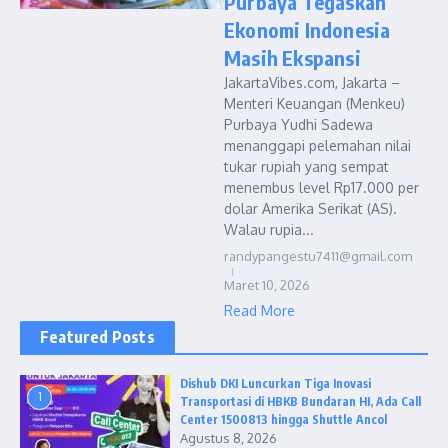
Purbaya Tegaskan
Ekonomi Indonesia
Masih Ekspansi
JakartaVibes.com, Jakarta –
Menteri Keuangan (Menkeu)
Purbaya Yudhi Sadewa
menanggapi pelemahan nilai
tukar rupiah yang sempat
menembus level Rp17.000 per
dolar Amerika Serikat (AS).
Walau rupia...
randypangestu7411@gmail.com
Maret 10, 2026
Read More
Featured Posts
Dishub DKI Luncurkan Tiga Inovasi
1
Transportasi di HBKB Bundaran HI, Ada Call
Center 1500813 hingga Shuttle Ancol
Agustus 8, 2026