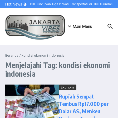
Lewati ke konten
Hot News
Dishub DKI Luncurkan Tiga Inovasi Transportasi di HBKB Bundaran HI
Main Menu
Beranda
/
kondisi ekonomi indonesia
Menjelajahi Tag: kondisi ekonomi
indonesia
Ekonomi
Rupiah Sempat
Tembus Rp17.000 per
Dolar AS, Menkeu