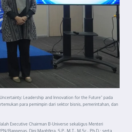
ncertainty: Leadership and Innovation for the Future” pada
temukan para pemimpin dari sektor bisnis, pemerintahan, dan
dalah Executive Chairman B-Universe sekaligus Menteri
/Bappenas, Dini Maghfirra, S.P., M.T., M.Sc., Ph.D.; serta