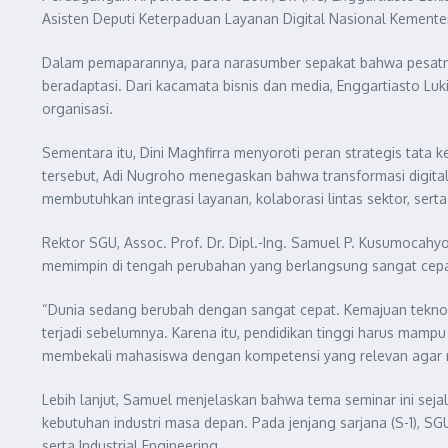
Asisten Deputi Keterpaduan Layanan Digital Nasional Kemente
Dalam pemaparannya, para narasumber sepakat bahwa pesatnya
beradaptasi. Dari kacamata bisnis dan media, Enggartiasto 
organisasi.
Sementara itu, Dini Maghfirra menyoroti peran strategis tata 
tersebut, Adi Nugroho menegaskan bahwa transformasi digita
membutuhkan integrasi layanan, kolaborasi lintas sektor, sert
Rektor SGU, Assoc. Prof. Dr. Dipl.-Ing. Samuel P. Kusumoca
memimpin di tengah perubahan yang berlangsung sangat cepa
“Dunia sedang berubah dengan sangat cepat. Kemajuan teknolo
terjadi sebelumnya. Karena itu, pendidikan tinggi harus mam
membekali mahasiswa dengan kompetensi yang relevan agar me
Lebih lanjut, Samuel menjelaskan bahwa tema seminar ini sej
kebutuhan industri masa depan. Pada jenjang sarjana (S-1), 
serta Industrial Engineering.