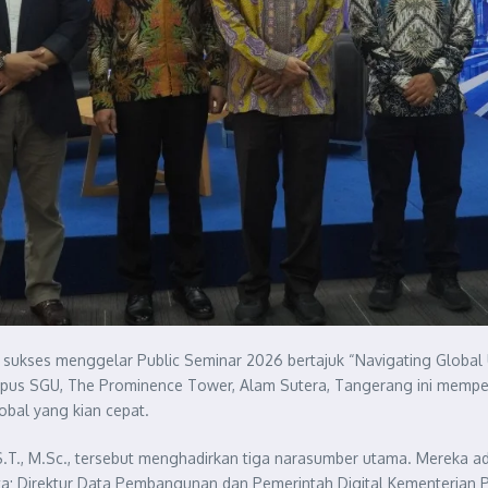
sukses menggelar Public Seminar 2026 bertajuk “Navigating Global U
mpus SGU, The Prominence Tower, Alam Sutera, Tangerang ini memper
bal yang kian cepat.
, S.T., M.Sc., tersebut menghadirkan tiga narasumber utama. Mereka a
a; Direktur Data Pembangunan dan Pemerintah Digital Kementerian PPN