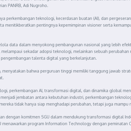
rian PANRB, Adi Nugroho.
 perkembangan teknologi, kecerdasan buatan (AI), dan pergeseran p
Lukita menitikberatkan pentingnya kepemimpinan visioner serta kem
kelola data dalam menyokong pembangunan nasional yang lebih efektif
l melampaui sekadar adopsi teknologi, melainkan sebuah perubahan 
a pengembangan talenta digital yang berkelanjutan.
hyo, menyatakan bahwa perguruan tinggi memiliki tanggung jawab st
t.
gi, perkembangan AI, transformasi digital, dan dinamika global me
pu menjadi jembatan antara kebutuhan industri, perkembangan teknol
reka tidak hanya siap menghadapi perubahan, tetapi juga mampu me
alan dengan komitmen SGU dalam mendukung transformasi digital Ind
SGU menawarkan program Information Technology dengan peminatan Cyb