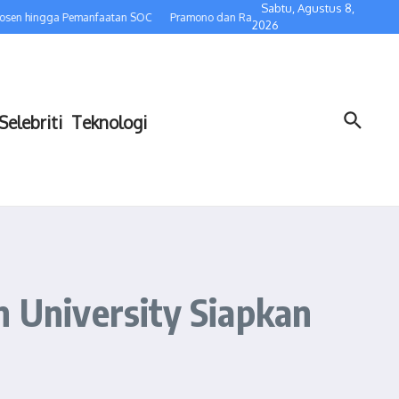
Sabtu, Agustus 8,
hingga Pemanfaatan SOC
Pramono dan Rano Pastikan Satpam Tetap Bekerja, Pe
2026
Selebriti
Teknologi
 University Siapkan