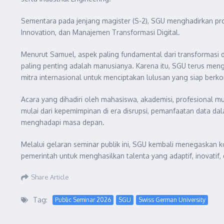
Sementara pada jenjang magister (S-2), SGU menghadirkan prog
Innovation, dan Manajemen Transformasi Digital.
Menurut Samuel, aspek paling fundamental dari transformasi d
paling penting adalah manusianya. Karena itu, SGU terus me
mitra internasional untuk menciptakan lulusan yang siap berko
Acara yang dihadiri oleh mahasiswa, akademisi, profesional mu
mulai dari kepemimpinan di era disrupsi, pemanfaatan data d
menghadapi masa depan.
Melalui gelaran seminar publik ini, SGU kembali menegaskan ko
pemerintah untuk menghasilkan talenta yang adaptif, inovatif, 
Share Article
Tag:
Public Seminar 2026
SGU
Swiss German University