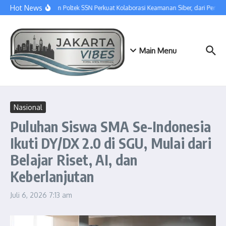
Lewati ke konten
Hot News
SGU dan Poltek SSN Perkuat Kolaborasi Keamanan Siber, dari Pertu
Main Menu
Nasional
Puluhan Siswa SMA Se-Indonesia
Ikuti DY/DX 2.0 di SGU, Mulai dari
Belajar Riset, AI, dan
Keberlanjutan
Juli 6, 2026
7:13 am