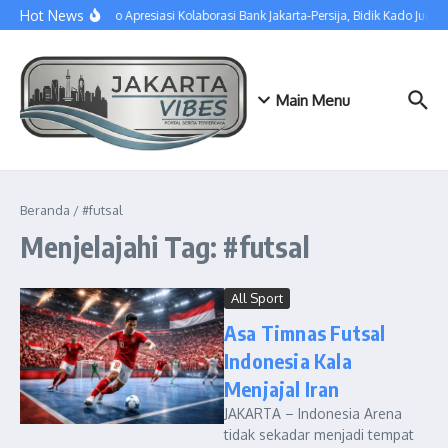
Lewati ke konten
Hot News
Pramono Apresiasi Kolaborasi Bank Jakarta-Persija, Bidik Kado Juara
Main Menu
Beranda
/
#futsal
Menjelajahi Tag: #futsal
All Sport
Asa Timnas Futsal
Indonesia Kala
Menjajal Iran
JAKARTA – Indonesia Arena
tidak sekadar menjadi tempat