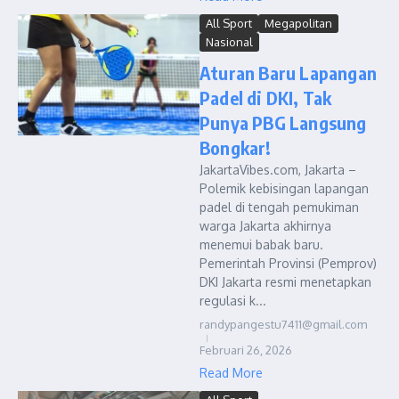
All Sport
Megapolitan
Nasional
Aturan Baru Lapangan
Padel di DKI, Tak
Punya PBG Langsung
Bongkar!
JakartaVibes.com, Jakarta –
Polemik kebisingan lapangan
padel di tengah pemukiman
warga Jakarta akhirnya
menemui babak baru.
Pemerintah Provinsi (Pemprov)
DKI Jakarta resmi menetapkan
regulasi k...
randypangestu7411@gmail.com
Februari 26, 2026
Read More