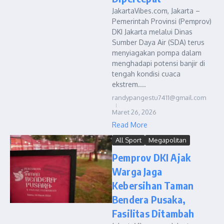
JakartaVibes.com, Jakarta –
Pemerintah Provinsi (Pemprov)
DKI Jakarta melalui Dinas
Sumber Daya Air (SDA) terus
menyiagakan pompa dalam
menghadapi potensi banjir di
tengah kondisi cuaca
ekstrem....
randypangestu7411@gmail.com
Maret 26, 2026
Read More
All Sport
Megapolitan
Pemprov DKI Ajak
Warga Jaga
Kebersihan Taman
Bendera Pusaka,
Fasilitas Ditambah