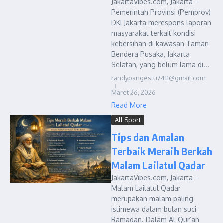
JakartaVibes.com, Jakarta –
Pemerintah Provinsi (Pemprov)
DKI Jakarta merespons laporan
masyarakat terkait kondisi
kebersihan di kawasan Taman
Bendera Pusaka, Jakarta
Selatan, yang belum lama di...
randypangestu7411@gmail.com
Maret 26, 2026
Read More
All Sport
Tips dan Amalan
Terbaik Meraih Berkah
Malam Lailatul Qadar
JakartaVibes.com, Jakarta –
Malam Lailatul Qadar
merupakan malam paling
istimewa dalam bulan suci
Ramadan. Dalam Al-Qur’an