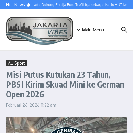
Lewati ke konten
Hot News
Bank Jakarta Dukung Persija Buru Trofi Liga sebagai Kado HUT ke-500
Main Menu
All Sport
Misi Putus Kutukan 23 Tahun,
PBSI Kirim Skuad Mini ke German
Open 2026
Februari 26, 2026
11:22 am