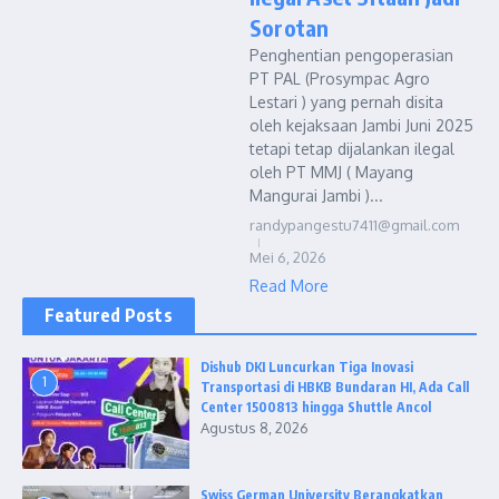
Sorotan
Penghentian pengoperasian
PT PAL (Prosympac Agro
Lestari ) yang pernah disita
oleh kejaksaan Jambi Juni 2025
tetapi tetap dijalankan ilegal
oleh PT MMJ ( Mayang
Mangurai Jambi )...
randypangestu7411@gmail.com
Mei 6, 2026
Read More
Featured Posts
Dishub DKI Luncurkan Tiga Inovasi
1
Transportasi di HBKB Bundaran HI, Ada Call
Center 1500813 hingga Shuttle Ancol
Agustus 8, 2026
Swiss German University Berangkatkan