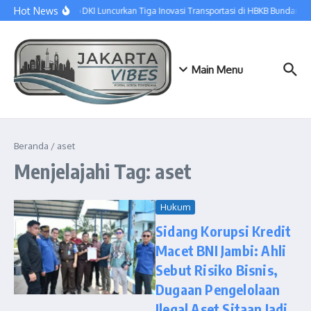
Lewati ke konten
Hot News
Dishub DKI Luncurkan Tiga Inovasi Transportasi di HBKB Bundaran H
Main Menu
Beranda
/
aset
Menjelajahi Tag: aset
Hukum
Sidang Korupsi Kredit
Macet BNI Jambi: Ahli
Sebut Risiko Bisnis,
Dugaan Pengelolaan
Ilegal Aset Sitaan Jadi