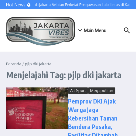
Lewati ke konten
Hot News
Sudinhub Jakarta Selatan Perketat Pengawasan Lalu Lintas di Kawa
Main Menu
Beranda
/
pjlp dki jakarta
Menjelajahi Tag: pjlp dki jakarta
All Sport
Megapolitan
Pemprov DKI Ajak
Warga Jaga
Kebersihan Taman
Bendera Pusaka,
Fasilitas Ditambah