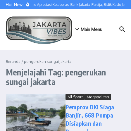
Lewati ke konten
Hot News
Pramono Apresiasi Kolaborasi Bank Jakarta-Persija, Bidik Kado Juara
Main Menu
Beranda
/
pengerukan sungai jakarta
Menjelajahi Tag: pengerukan
sungai jakarta
All Sport
Megapolitan
Pemprov DKI Siaga
Banjir, 668 Pompa
Disiapkan dan