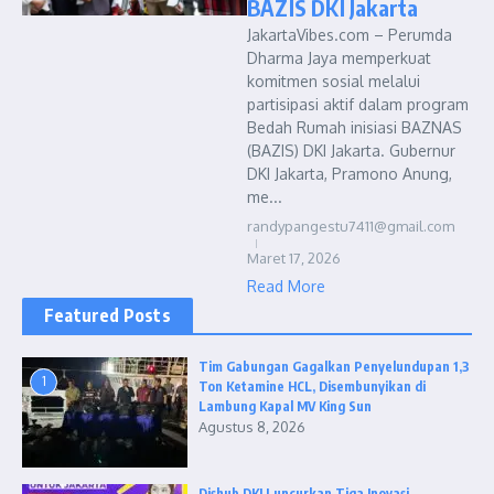
BAZIS DKI Jakarta
JakartaVibes.com – Perumda
Dharma Jaya memperkuat
komitmen sosial melalui
partisipasi aktif dalam program
Bedah Rumah inisiasi BAZNAS
(BAZIS) DKI Jakarta. Gubernur
DKI Jakarta, Pramono Anung,
me...
randypangestu7411@gmail.com
Maret 17, 2026
Read More
Featured Posts
Tim Gabungan Gagalkan Penyelundupan 1,3
1
Ton Ketamine HCL, Disembunyikan di
Lambung Kapal MV King Sun
Agustus 8, 2026
Dishub DKI Luncurkan Tiga Inovasi