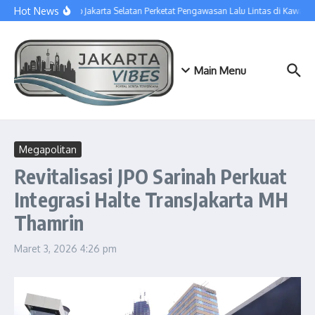
Lewati ke konten
Hot News
Sudinhub Jakarta Selatan Perketat Pengawasan Lalu Lintas di Kawasa
Main Menu
Megapolitan
Revitalisasi JPO Sarinah Perkuat
Integrasi Halte TransJakarta MH
Thamrin
Maret 3, 2026
4:26 pm