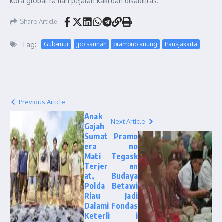
kota global ramah pejalan kaki dan disabilitas.
Share Article
Tag:
Gubernur
jpo sarinah
pramono anung
transjakarta
Previous Article
Anak
Next Article
Gajah
Sumat
Pramo
era
no
Mati
Tegask
Terjer
an
at,
Budaya
Polda
Betawi
Riau
Jadi
Dalami
Fondas
Keterli
i