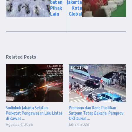
batan
Jakarta
Pihak
Kota
Lain
Global
Related Posts
Sudinhub Jakarta Selatan
Pramono dan Rano Pastikan
Perketat Pengawasan Lalu Lintas
Satpam Tetap Bekerja, Pemprov
di Kawas ...
DKI Dukun ...
Agustus 6, 2026
Juli 24, 2026