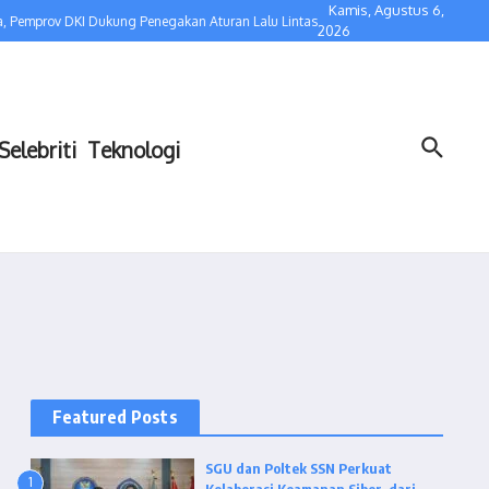
Kamis, Agustus 6,
 Pemprov DKI Dukung Penegakan Aturan Lalu Lintas
Kolaborasi dengan Bidaka
2026
Selebriti
Teknologi
Featured Posts
SGU dan Poltek SSN Perkuat
1