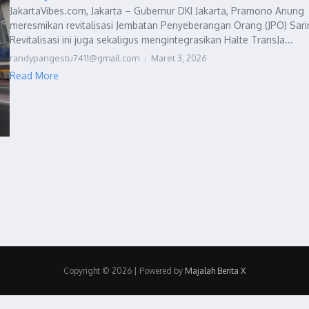
JakartaVibes.com, Jakarta – Gubernur DKI Jakarta, Pramono Anung
meresmikan revitalisasi Jembatan Penyeberangan Orang (JPO) Sari
Revitalisasi ini juga sekaligus mengintegrasikan Halte TransJa...
randypangestu7411@gmail.com
Maret 3, 2026
Read More
Copyright © 2026 | Powered by
Majalah Berita X