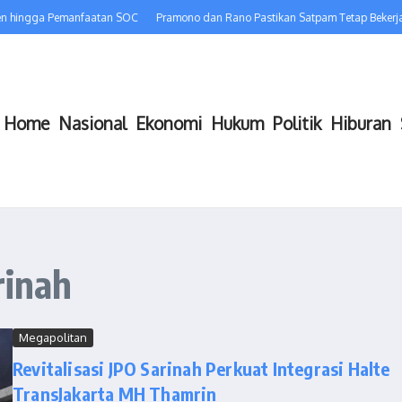
en hingga Pemanfaatan SOC
Pramono dan Rano Pastikan Satpam Tetap Bekerja,
Home
Nasional
Ekonomi
Hukum
Politik
Hiburan
rinah
Megapolitan
Revitalisasi JPO Sarinah Perkuat Integrasi Halte
TransJakarta MH Thamrin