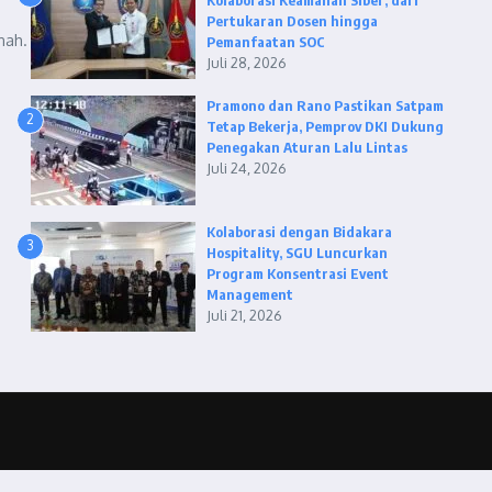
Kolaborasi Keamanan Siber, dari
Pertukaran Dosen hingga
nah.
Pemanfaatan SOC
Juli 28, 2026
Pramono dan Rano Pastikan Satpam
2
Tetap Bekerja, Pemprov DKI Dukung
Penegakan Aturan Lalu Lintas
Juli 24, 2026
Kolaborasi dengan Bidakara
3
Hospitality, SGU Luncurkan
Program Konsentrasi Event
Management
Juli 21, 2026