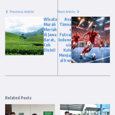
Previous Article
Next Article
Wisata
Asa
Murah
Timna
Meriah
s
di Jawa
Futsal
Barat,
Indone
Cek
sia
Disini!
Kala
Menjaj
al Iran
Related Posts