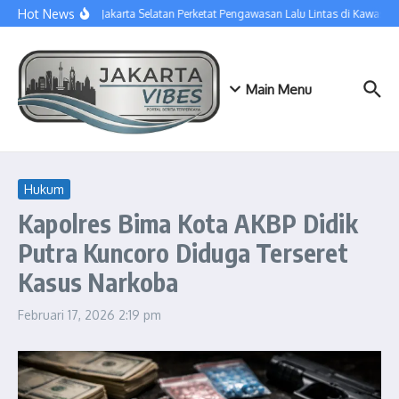
Lewati ke konten
Hot News
Sudinhub Jakarta Selatan Perketat Pengawasan Lalu Lintas di Kawasan
Main Menu
Hukum
Kapolres Bima Kota AKBP Didik
Putra Kuncoro Diduga Terseret
Kasus Narkoba
Februari 17, 2026
2:19 pm