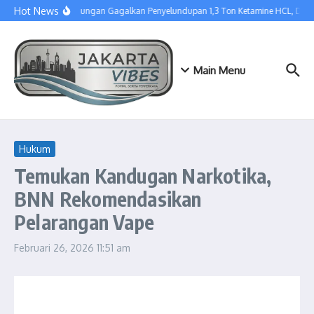
Lewati ke konten
Hot News
Tim Gabungan Gagalkan Penyelundupan 1,3 Ton Ketamine HCL, Dise
Main Menu
Hukum
Temukan Kandugan Narkotika,
BNN Rekomendasikan
Pelarangan Vape
Februari 26, 2026
11:51 am