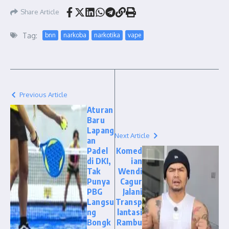
Share Article
Tag:
bnn
narkoba
narkotika
vape
Previous Article
Aturan
Baru
Lapang
Next Article
an
Padel
Komed
di DKI,
ian
Tak
Wendi
Punya
Cagur
PBG
Jalani
Langsu
Transp
ng
lantasi
Bongk
Rambu