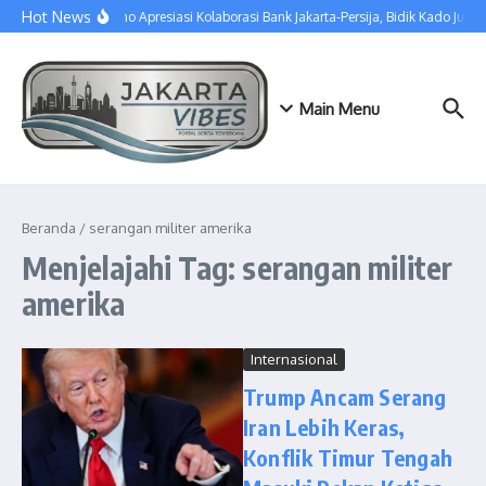
Lewati ke konten
Hot News
Pramono Apresiasi Kolaborasi Bank Jakarta-Persija, Bidik Kado Juara
Main Menu
Beranda
/
serangan militer amerika
Menjelajahi Tag: serangan militer
amerika
Internasional
Trump Ancam Serang
Iran Lebih Keras,
Konflik Timur Tengah