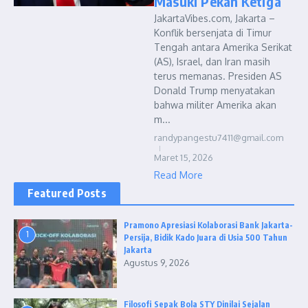
Masuki Pekan Ketiga
JakartaVibes.com, Jakarta –
Konflik bersenjata di Timur
Tengah antara Amerika Serikat
(AS), Israel, dan Iran masih
terus memanas. Presiden AS
Donald Trump menyatakan
bahwa militer Amerika akan
m...
randypangestu7411@gmail.com
Maret 15, 2026
Read More
Featured Posts
Pramono Apresiasi Kolaborasi Bank Jakarta-
1
Persija, Bidik Kado Juara di Usia 500 Tahun
Jakarta
Agustus 9, 2026
Filosofi Sepak Bola STY Dinilai Sejalan