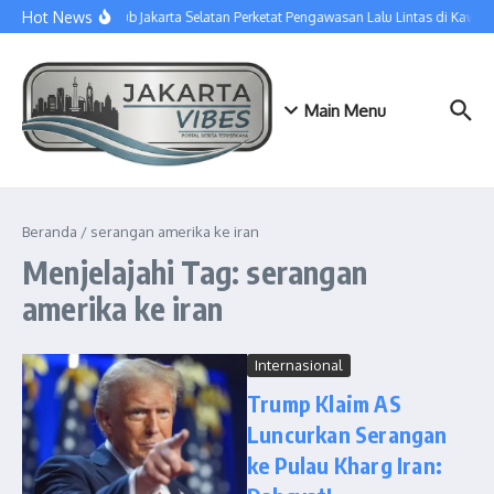
Lewati ke konten
Hot News
Sudinhub Jakarta Selatan Perketat Pengawasan Lalu Lintas di Kawa
Main Menu
Beranda
/
serangan amerika ke iran
Menjelajahi Tag: serangan
amerika ke iran
Internasional
Trump Klaim AS
Luncurkan Serangan
ke Pulau Kharg Iran: