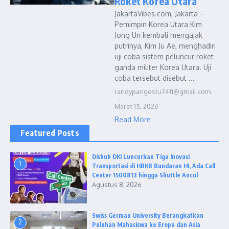
Roket Korea Utara
JakartaVibes.com, Jakarta –
Pemimpin Korea Utara Kim
Jong Un kembali mengajak
putrinya, Kim Ju Ae, menghadiri
uji coba sistem peluncur roket
ganda militer Korea Utara. Uji
coba tersebut disebut ...
randypangestu7411@gmail.com
Maret 15, 2026
Read More
Featured Posts
Dishub DKI Luncurkan Tiga Inovasi
1
Transportasi di HBKB Bundaran HI, Ada Call
Center 1500813 hingga Shuttle Ancol
Agustus 8, 2026
Swiss German University Berangkatkan
2
Puluhan Mahasiswa ke Eropa dan Asia