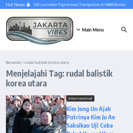
Lewati ke konten
Hot News
Dishub DKI Luncurkan Tiga Inovasi Transportasi di HBKB Bundaran HI
Main Menu
Beranda
/
rudal balistik korea utara
Menjelajahi Tag: rudal balistik
korea utara
Internasional
Kim Jong Un Ajak
Putrinya Kim Ju Ae
Saksikan Uji Coba