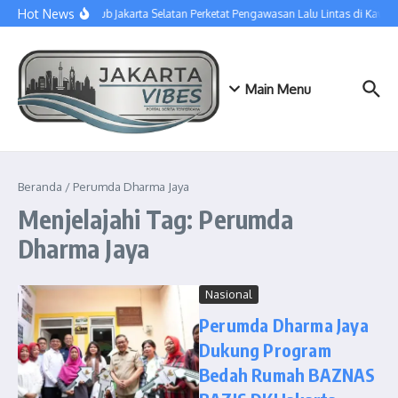
Lewati ke konten
Hot News
Sudinhub Jakarta Selatan Perketat Pengawasan Lalu Lintas di Kawa
Main Menu
Beranda
/
Perumda Dharma Jaya
Menjelajahi Tag: Perumda
Dharma Jaya
Nasional
Perumda Dharma Jaya
Dukung Program
Bedah Rumah BAZNAS