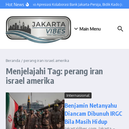
Lewati ke konten
Hot News
Pramono Apresiasi Kolaborasi Bank Jakarta-Persija, Bidik Kado Juara
Main Menu
Beranda
/
perang iran israel amerika
Menjelajahi Tag: perang iran
israel amerika
Internasional
Benjamin Netanyahu
Diancam Dibunuh IRGC
Bila Masih Hidup
JakartaVibes.com, Jakarta –