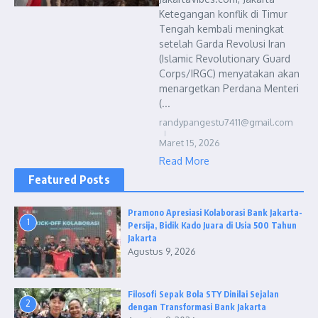
Ketegangan konflik di Timur
Tengah kembali meningkat
setelah Garda Revolusi Iran
(Islamic Revolutionary Guard
Corps/IRGC) menyatakan akan
menargetkan Perdana Menteri
(...
randypangestu7411@gmail.com
Maret 15, 2026
Read More
Featured Posts
Pramono Apresiasi Kolaborasi Bank Jakarta-
1
Persija, Bidik Kado Juara di Usia 500 Tahun
Jakarta
Agustus 9, 2026
Filosofi Sepak Bola STY Dinilai Sejalan
2
dengan Transformasi Bank Jakarta