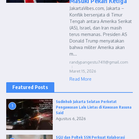
Masuki Pekan Ketiga
JakartaVibes.com, Jakarta –
Konflik bersenjata di Timur
Tengah antara Amerika Serikat
(AS), Israel, dan Iran masih
terus memanas. Presiden AS
Donald Trump menyatakan
bahwa militer Amerika akan
m...
randypangestu7411@gmail.com
Maret 15, 2026
Read More
Featured Posts
Sudinhub Jakarta Selatan Perketat
1
Pengawasan Lalu Lintas di Kawasan Rasuna
Said
Agustus 6, 2026
SGU dan Poltek SSN Perkuat Kolaborasi