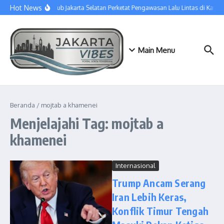
Lewati ke konten
Hot News
Sudinhub Jakarta Selatan Perketat Pengawasan Lalu Lintas di Kawa
Main Menu
Beranda
/
mojtab a khamenei
Menjelajahi Tag: mojtab a
khamenei
Internasional
Trump Ancam Serang
Iran Lebih Keras,
Konflik Timur Tengah