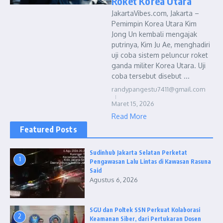
Roket Korea Utara
JakartaVibes.com, Jakarta –
Pemimpin Korea Utara Kim
Jong Un kembali mengajak
putrinya, Kim Ju Ae, menghadiri
uji coba sistem peluncur roket
ganda militer Korea Utara. Uji
coba tersebut disebut ...
randypangestu7411@gmail.com
Maret 15, 2026
Read More
Featured Posts
Sudinhub Jakarta Selatan Perketat
1
Pengawasan Lalu Lintas di Kawasan Rasuna
Said
Agustus 6, 2026
SGU dan Poltek SSN Perkuat Kolaborasi
2
Keamanan Siber, dari Pertukaran Dosen