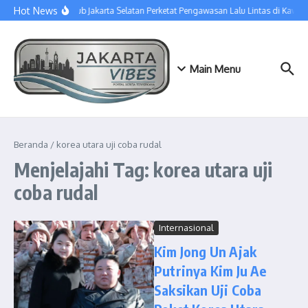
Lewati ke konten
Hot News
Sudinhub Jakarta Selatan Perketat Pengawasan Lalu Lintas di Kawa
Main Menu
Beranda
/
korea utara uji coba rudal
Menjelajahi Tag: korea utara uji
coba rudal
Internasional
Kim Jong Un Ajak
Putrinya Kim Ju Ae
Saksikan Uji Coba