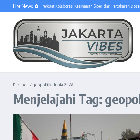
Lewati ke konten
Hot News
SGU dan Poltek SSN Perkuat Kolaborasi Keamanan Siber, dari Pertukaran Dos
Beranda
/
geopolitik dunia 2026
Menjelajahi Tag: geopo