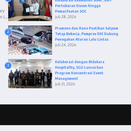
Kolaborasi Keamanan Siber, dari
Pertukaran Dosen hingga
ary
Pemanfaatan SOC
(...
Juli 28, 2026
Pramono dan Rano Pastikan Satpam
2
Tetap Bekerja, Pemprov DKI Dukung
Penegakan Aturan Lalu Lintas
Juli 24, 2026
Kolaborasi dengan Bidakara
3
Hospitality, SGU Luncurkan
Program Konsentrasi Event
Management
Juli 21, 2026