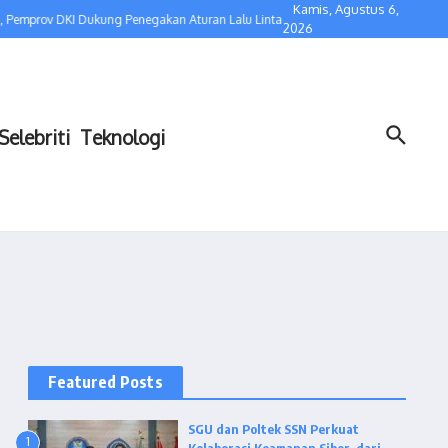
Kamis, Agustus 6,
Pemprov DKI Dukung Penegakan Aturan Lalu Lintas
Kolaborasi dengan Bidakar
2026
Selebriti
Teknologi
Featured Posts
SGU dan Poltek SSN Perkuat
1