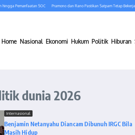
en hingga Pemanfaatan SOC
Pramono dan Rano Pastikan Satpam Tetap Bekerja, 
Home
Nasional
Ekonomi
Hukum
Politik
Hiburan
litik dunia 2026
Internasional
Benjamin Netanyahu Diancam Dibunuh IRGC Bila
Masih Hidup