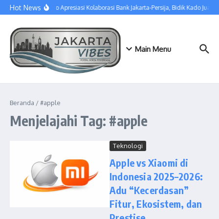
Lewati ke konten
Hot News
Pramono Apresiasi Kolaborasi Bank Jakarta-Persija, Bidik Kado Juara 
Main Menu
Beranda
/
#apple
Menjelajahi Tag: #apple
Teknologi
Apple vs Xiaomi di
Indonesia 2025–2026:
Adu “Kecerdasan”
Fitur, Ekosistem, dan
Prestise