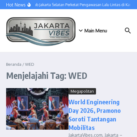
Lewati ke konten
Hot News
Sudinhub Jakarta Selatan Perketat Pengawasan Lalu Lintas di Kawa
Main Menu
Beranda
/
WED
Menjelajahi Tag: WED
Megapolitan
World Engineering
Day 2026, Pramono
Soroti Tantangan
Mobilitas
JakartaVibes.com, Jakarta –