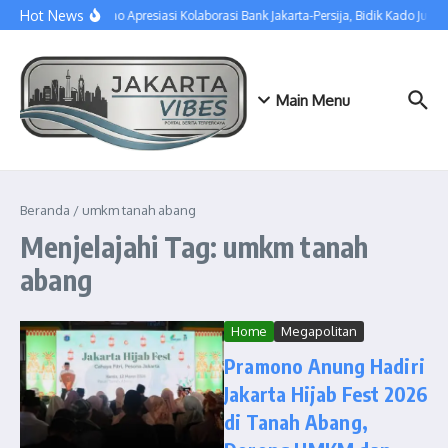
Lewati ke konten
Hot News
Pramono Apresiasi Kolaborasi Bank Jakarta-Persija, Bidik Kado Juara
Main Menu
Beranda
/
umkm tanah abang
Menjelajahi Tag: umkm tanah
abang
Home
Megapolitan
Pramono Anung Hadiri
Jakarta Hijab Fest 2026
di Tanah Abang,