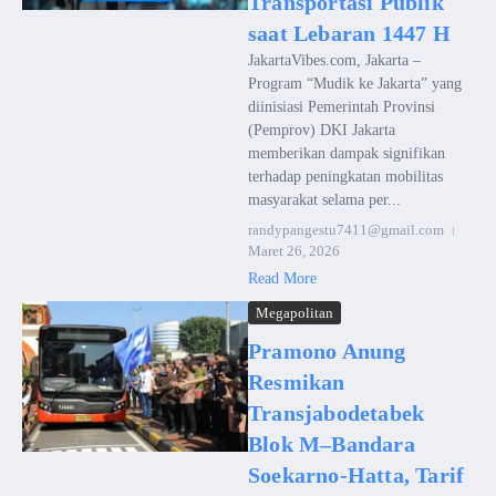
Transportasi Publik
saat Lebaran 1447 H
JakartaVibes.com, Jakarta –
Program “Mudik ke Jakarta” yang
diinisiasi Pemerintah Provinsi
(Pemprov) DKI Jakarta
memberikan dampak signifikan
terhadap peningkatan mobilitas
masyarakat selama per...
randypangestu7411@gmail.com
Maret 26, 2026
Read More
Megapolitan
Pramono Anung
Resmikan
Transjabodetabek
Blok M–Bandara
Soekarno-Hatta, Tarif