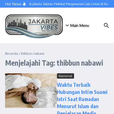
Lewati ke konten
Hot News
Sudinhub Jakarta Selatan Perketat Pengawasan Lalu Lintas di Kawa
Main Menu
Beranda
/
thibbun nabawi
Menjelajahi Tag: thibbun nabawi
Nasional
Waktu Terbaik
Hubungan Intim Suami
Istri Saat Ramadan
Menurut Islam dan
Penjelasan Medis