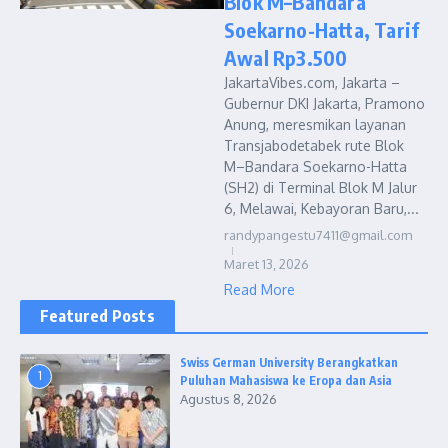
Blok M–Bandara
Soekarno-Hatta, Tarif
Awal Rp3.500
JakartaVibes.com, Jakarta –
Gubernur DKI Jakarta, Pramono
Anung, meresmikan layanan
Transjabodetabek rute Blok
M–Bandara Soekarno-Hatta
(SH2) di Terminal Blok M Jalur
6, Melawai, Kebayoran Baru,...
randypangestu7411@gmail.com
Maret 13, 2026
Read More
Featured Posts
Swiss German University Berangkatkan
1
Puluhan Mahasiswa ke Eropa dan Asia
Agustus 8, 2026