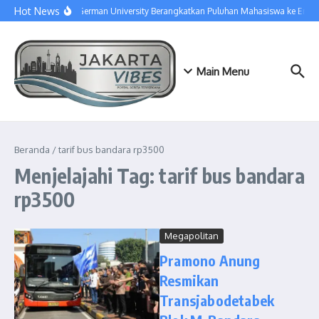
Lewati ke konten
Hot News
Swiss German University Berangkatkan Puluhan Mahasiswa ke Eropa
Main Menu
Beranda
/
tarif bus bandara rp3500
Menjelajahi Tag: tarif bus bandara
rp3500
Megapolitan
Pramono Anung
Resmikan
Transjabodetabek