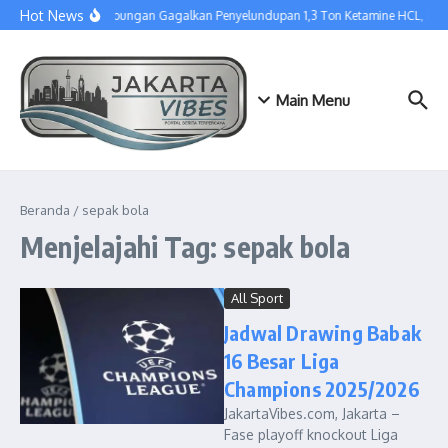
Lewati ke konten
Hot News
Tim Gabungan Gagalkan Penyelundupan 1,3 Ton Ketamine HCL, Dis
Main Menu
Beranda
/
sepak bola
Menjelajahi Tag: sepak bola
All Sport
Jadwal Drawing Babak
16 Besar Liga
Champions 2025/2026
JakartaVibes.com, Jakarta –
Fase playoff knockout Liga