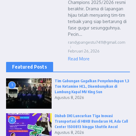
Champions 2025/2026 resmi
berakhir. Drama di lapangan
hijau telah menyaring tim-tim
terbaik yang siap bertarung di
fase gugur sesungguhnya.
Pecin...
randypangestu7411@gmail.com
Februari 26, 2026
Read More
Featured Posts
Tim Gabungan Gagalkan Penyelundupan 1,3
1
Ton Ketamine HCL, Disembunyikan di
Lambung Kapal MV King Sun
Agustus 8, 2026
Dishub DKI Luncurkan Tiga Inovasi
2
Transportasi di HBKB Bundaran HI, Ada Call
Center 1500813 hingga Shuttle Ancol
Agustus 8, 2026