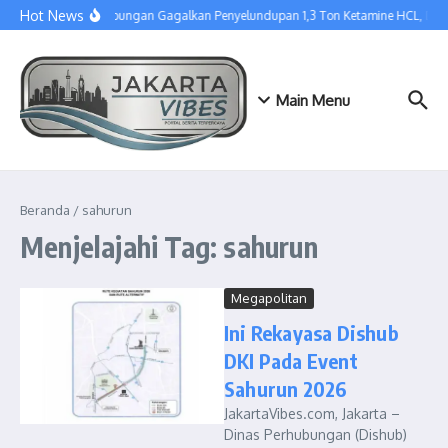
Lewati ke konten
Hot News
Tim Gabungan Gagalkan Penyelundupan 1,3 Ton Ketamine HCL, Dis
Main Menu
Beranda
/
sahurun
Menjelajahi Tag: sahurun
Megapolitan
Ini Rekayasa Dishub
DKI Pada Event
Sahurun 2026
JakartaVibes.com, Jakarta –
Dinas Perhubungan (Dishub)