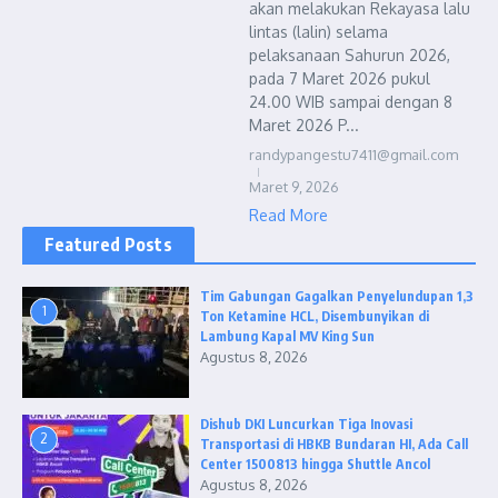
akan melakukan Rekayasa lalu
lintas (lalin) selama
pelaksanaan Sahurun 2026,
pada 7 Maret 2026 pukul
24.00 WIB sampai dengan 8
Maret 2026 P...
randypangestu7411@gmail.com
Maret 9, 2026
Read More
Featured Posts
Tim Gabungan Gagalkan Penyelundupan 1,3
1
Ton Ketamine HCL, Disembunyikan di
Lambung Kapal MV King Sun
Agustus 8, 2026
Dishub DKI Luncurkan Tiga Inovasi
2
Transportasi di HBKB Bundaran HI, Ada Call
Center 1500813 hingga Shuttle Ancol
Agustus 8, 2026