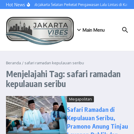
Lewati ke konten
Hot News
Sudinhub Jakarta Selatan Perketat Pengawasan Lalu Lintas di Kawa
Main Menu
Beranda
/
safari ramadan kepulauan seribu
Menjelajahi Tag: safari ramadan
kepulauan seribu
Megapolitan
Safari Ramadan di
Kepulauan Seribu,
Pramono Anung Tinjau