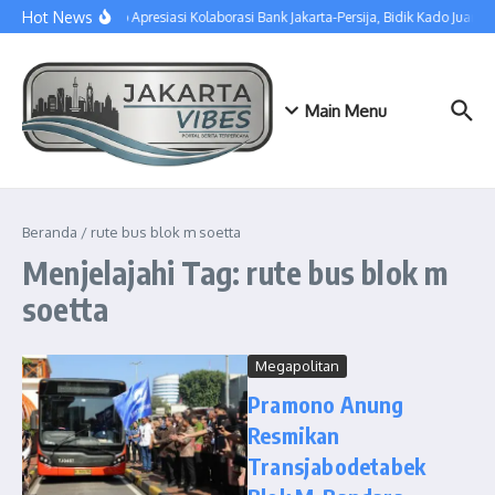
Lewati ke konten
Hot News
Pramono Apresiasi Kolaborasi Bank Jakarta-Persija, Bidik Kado Juara 
Main Menu
Beranda
/
rute bus blok m soetta
Menjelajahi Tag: rute bus blok m
soetta
Megapolitan
Pramono Anung
Resmikan
Transjabodetabek