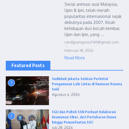
Serial animasi asal Malaysia,
Upin & Ipin, telah meraih
popularitas internasional sejak
debutnya pada 2007. Kisah
kehidupan duo bocah kembar,
Upin dan Ipin, yang ...
randypangestu7411@gmail.com
Februari 18, 2026
Read More
Featured Posts
Sudinhub Jakarta Selatan Perketat
1
Pengawasan Lalu Lintas di Kawasan Rasuna
Said
Agustus 6, 2026
SGU dan Poltek SSN Perkuat Kolaborasi
2
Keamanan Siber, dari Pertukaran Dosen
hingga Pemanfaatan SOC
Juli 28, 2026