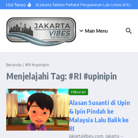
Lewati ke konten
Hot News
Sudinhub Jakarta Selatan Perketat Pengawasan Lalu Lintas di Kawa
Main Menu
Beranda
/
#RI #upinipin
Menjelajahi Tag: #RI #upinipin
Hiburan
Alasan Susanti di Upin
& Ipin Pindah ke
Malaysia Lalu Balik ke
RI
JakartaVibes.com, Jakarta –