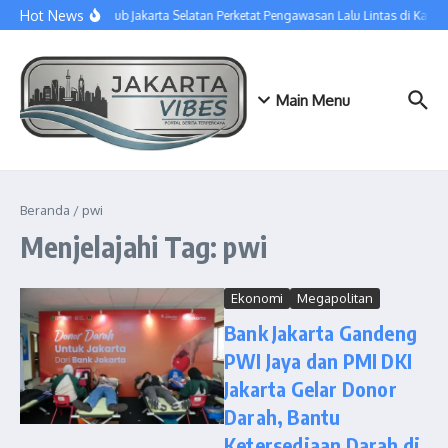
Lewati ke konten
Hot News
Sudinhub Jakarta Selatan Perketat Pengawasan Lalu Lintas di Kawa
Main Menu
Beranda
/
pwi
Menjelajahi Tag: pwi
Ekonomi
Megapolitan
Bank Jakarta Gandeng
PWI Jaya dan PMI DKI
Jakarta Gelar Donor
Darah, Bantu
Ketersediaan Darah di