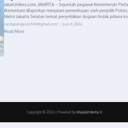
JakartaVibes.com, JAKARTA – Sejumlah pegawai Kementerian Perta
(Kementan) dilaporkan menjalani pemeriksaan oleh penyidik Polres
Metro Jakarta Selatan terkait penyelidikan dugaan tindak pidana kor
randypangestu7411@gmail.com
Juni 9, 2026
Read More
Copyright © 2026 | Powered by
Majalah Berita X