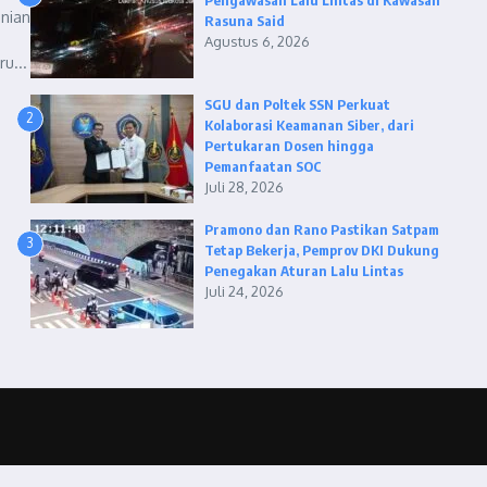
Pengawasan Lalu Lintas di Kawasan
nian
Rasuna Said
Agustus 6, 2026
u...
SGU dan Poltek SSN Perkuat
2
Kolaborasi Keamanan Siber, dari
Pertukaran Dosen hingga
Pemanfaatan SOC
Juli 28, 2026
Pramono dan Rano Pastikan Satpam
3
Tetap Bekerja, Pemprov DKI Dukung
Penegakan Aturan Lalu Lintas
Juli 24, 2026