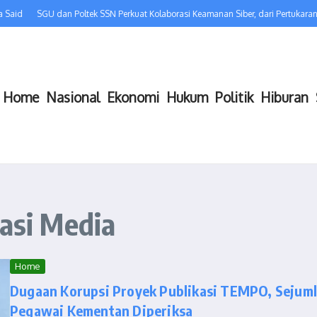
Said
SGU dan Poltek SSN Perkuat Kolaborasi Keamanan Siber, dari Pertukara
Home
Nasional
Ekonomi
Hukum
Politik
Hiburan
kasi Media
Home
Dugaan Korupsi Proyek Publikasi TEMPO, Sejum
Pegawai Kementan Diperiksa