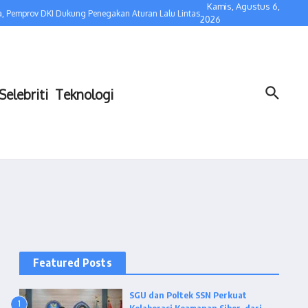
Kamis, Agustus 6,
 Pemprov DKI Dukung Penegakan Aturan Lalu Lintas
Kolaborasi dengan Bidaka
2026
Selebriti
Teknologi
Featured Posts
SGU dan Poltek SSN Perkuat
1