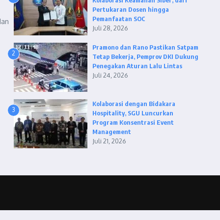
Kolaborasi Keamanan Siber, dari
Pertukaran Dosen hingga
Pemanfaatan SOC
dan
Juli 28, 2026
Pramono dan Rano Pastikan Satpam
2
Tetap Bekerja, Pemprov DKI Dukung
Penegakan Aturan Lalu Lintas
Juli 24, 2026
Kolaborasi dengan Bidakara
3
Hospitality, SGU Luncurkan
Program Konsentrasi Event
Management
Juli 21, 2026