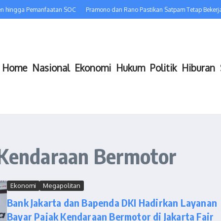
en hingga Pemanfaatan SOC
Pramono dan Rano Pastikan Satpam Tetap Bekerja,
Home
Nasional
Ekonomi
Hukum
Politik
Hiburan
k Kendaraan Bermotor
Ekonomi
Megapolitan
Bank Jakarta dan Bapenda DKI Hadirkan Layanan
Bayar Pajak Kendaraan Bermotor di Jakarta Fair