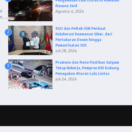
Pengawasan Lalu Lintas di Kawasan
Rasuna Said
ui
Agustus 6, 2026
 ...
SGU dan Poltek SSN Perkuat
2
Kolaborasi Keamanan Siber, dari
Pertukaran Dosen hingga
Pemanfaatan SOC
Juli 28, 2026
Pramono dan Rano Pastikan Satpam
3
Tetap Bekerja, Pemprov DKI Dukung
Penegakan Aturan Lalu Lintas
Juli 24, 2026