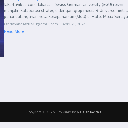
JakartaVibes.com, Jakarta – Swiss German University (SGU) resmi
menjalin kolaborasi strategis dengan grup media B-Universe melal
penandatanganan nota kesepahaman (MoU) di Hotel Mulia Senayan,
randypangestu7411@gmail.com
April 29, 2026
Read More
Copyright © 2026 | Powered by
Majalah Berita X