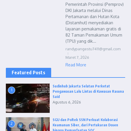
Pemerintah Provinsi (Pemprov)
DKI Jakarta melalui Dinas
Pertamanan dan Hutan Kota
(Distamhut) menyediakan
layanan pemakaman gratis di
82 Taman Pemakaman Umum
(TPU) yang dik...
randypangestu7411@gmail.com
Maret 7, 2026
Read More
Featured Posts
Sudinhub Jakarta Selatan Perketat
1
Pengawasan Lalu Lintas di Kawasan Rasuna
Said
Agustus 6, 2026
SGU dan Poltek SSN Perkuat Kolaborasi
2
Keamanan Siber, dari Pertukaran Dosen
hingga Pemanfaatan SOC