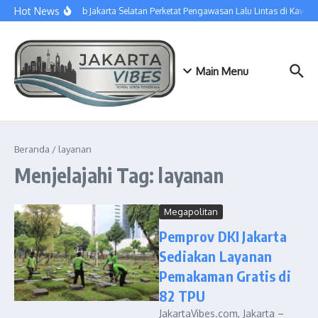
Lewati ke konten
Hot News
Sudinhub Jakarta Selatan Perketat Pengawasan Lalu Lintas di Kawa
Main Menu
Beranda
/
layanan
Menjelajahi Tag: layanan
Megapolitan
Pemprov DKI Jakarta
Sediakan Layanan
Pemakaman Gratis di
82 TPU
JakartaVibes.com, Jakarta –