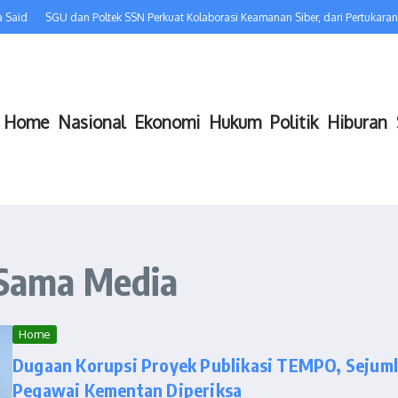
Said
SGU dan Poltek SSN Perkuat Kolaborasi Keamanan Siber, dari Pertukara
Home
Nasional
Ekonomi
Hukum
Politik
Hiburan
 Sama Media
Home
Dugaan Korupsi Proyek Publikasi TEMPO, Sejum
Pegawai Kementan Diperiksa