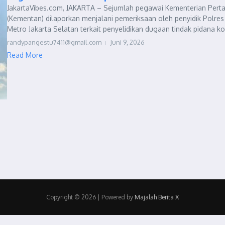
JakartaVibes.com, JAKARTA – Sejumlah pegawai Kementerian Perta
(Kementan) dilaporkan menjalani pemeriksaan oleh penyidik Polres
Metro Jakarta Selatan terkait penyelidikan dugaan tindak pidana kor
randypangestu7411@gmail.com
Juni 9, 2026
Read More
Copyright © 2026 | Powered by
Majalah Berita X