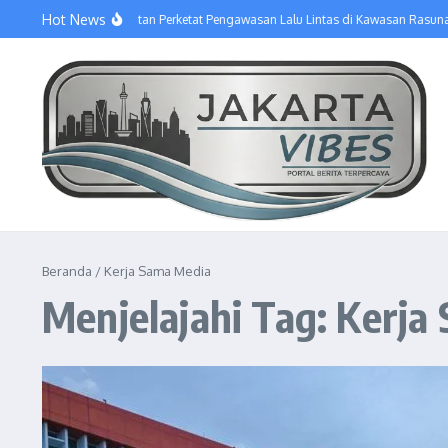
Lewati ke konten
Hot News
Sudinhub Jakarta Selatan Perketat Pengawasan Lalu Lintas di Kawasan Rasuna 
Beranda
/
Kerja Sama Media
Menjelajahi Tag: Kerja