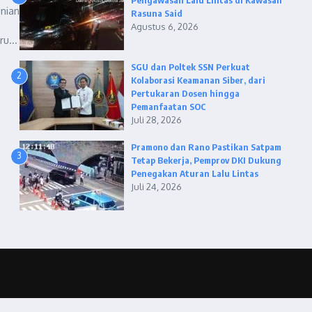
Pengawasan Lalu Lintas di Kawasan
nian
Rasuna Said
Agustus 6, 2026
u...
SGU dan Poltek SSN Perkuat
2
Kolaborasi Keamanan Siber, dari
Pertukaran Dosen hingga
Pemanfaatan SOC
Juli 28, 2026
Pramono dan Rano Pastikan Satpam
3
Tetap Bekerja, Pemprov DKI Dukung
Penegakan Aturan Lalu Lintas
Juli 24, 2026