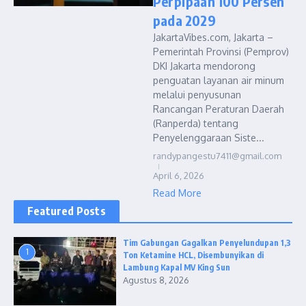
Perpipaan 100 Persen
pada 2029
JakartaVibes.com, Jakarta –
Pemerintah Provinsi (Pemprov)
DKI Jakarta mendorong
penguatan layanan air minum
melalui penyusunan
Rancangan Peraturan Daerah
(Ranperda) tentang
Penyelenggaraan Siste...
randypangestu7411@gmail.com
April 6, 2026
Read More
Featured Posts
Tim Gabungan Gagalkan Penyelundupan 1,3
1
Ton Ketamine HCL, Disembunyikan di
Lambung Kapal MV King Sun
Agustus 8, 2026