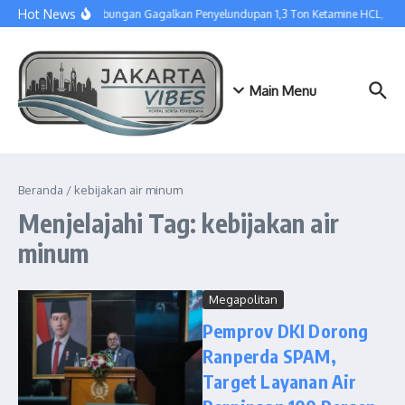
Lewati ke konten
Hot News
Tim Gabungan Gagalkan Penyelundupan 1,3 Ton Ketamine HCL, Dis
Main Menu
Beranda
/
kebijakan air minum
Menjelajahi Tag: kebijakan air
minum
Megapolitan
Pemprov DKI Dorong
Ranperda SPAM,
Target Layanan Air