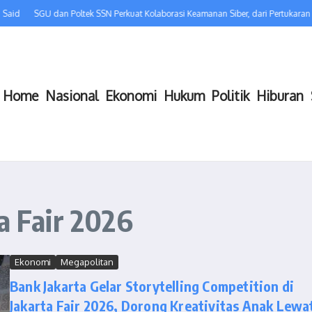
Said
SGU dan Poltek SSN Perkuat Kolaborasi Keamanan Siber, dari Pertukaran
Home
Nasional
Ekonomi
Hukum
Politik
Hiburan
a Fair 2026
Ekonomi
Megapolitan
Bank Jakarta Gelar Storytelling Competition di
Jakarta Fair 2026, Dorong Kreativitas Anak Lewa