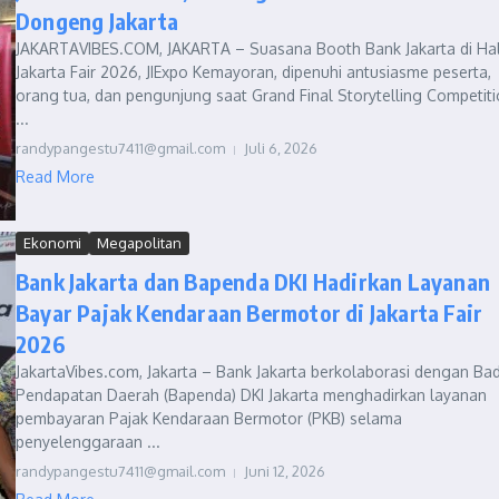
Dongeng Jakarta
JAKARTAVIBES.COM, JAKARTA – Suasana Booth Bank Jakarta di Hal
Jakarta Fair 2026, JIExpo Kemayoran, dipenuhi antusiasme peserta,
orang tua, dan pengunjung saat Grand Final Storytelling Competit
...
randypangestu7411@gmail.com
Juli 6, 2026
Read More
Ekonomi
Megapolitan
Bank Jakarta dan Bapenda DKI Hadirkan Layanan
Bayar Pajak Kendaraan Bermotor di Jakarta Fair
2026
JakartaVibes.com, Jakarta – Bank Jakarta berkolaborasi dengan Ba
Pendapatan Daerah (Bapenda) DKI Jakarta menghadirkan layanan
pembayaran Pajak Kendaraan Bermotor (PKB) selama
penyelenggaraan ...
randypangestu7411@gmail.com
Juni 12, 2026