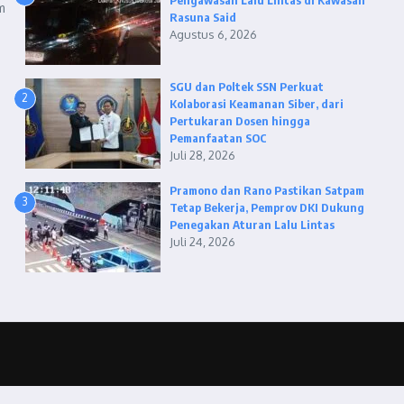
Pengawasan Lalu Lintas di Kawasan
m
Rasuna Said
Agustus 6, 2026
SGU dan Poltek SSN Perkuat
2
Kolaborasi Keamanan Siber, dari
Pertukaran Dosen hingga
Pemanfaatan SOC
Juli 28, 2026
Pramono dan Rano Pastikan Satpam
3
Tetap Bekerja, Pemprov DKI Dukung
Penegakan Aturan Lalu Lintas
Juli 24, 2026