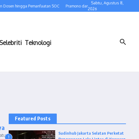
Sabtu, Agustus 8,
ran Dosen hingga Pemanfaatan SOC
Pramono dan Rano Pastikan Satpam Tetap B
2026
Selebriti
Teknologi
Featured Posts
ya
Sudinhub Jakarta Selatan Perketat
atu
1