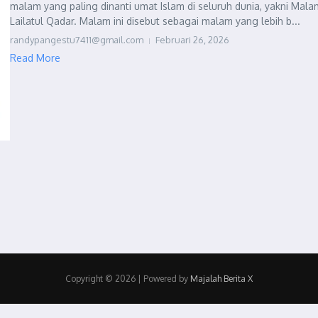
malam yang paling dinanti umat Islam di seluruh dunia, yakni Mala
Lailatul Qadar. Malam ini disebut sebagai malam yang lebih b...
randypangestu7411@gmail.com
Februari 26, 2026
Read More
Copyright © 2026 | Powered by
Majalah Berita X