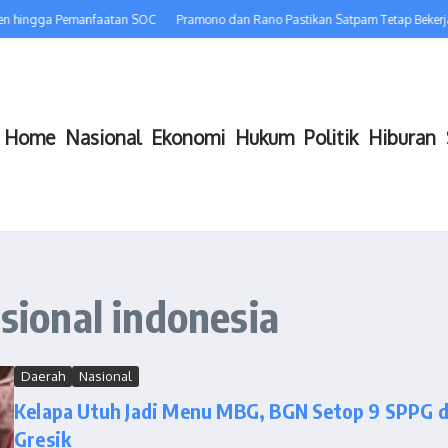
en hingga Pemanfaatan SOC
Pramono dan Rano Pastikan Satpam Tetap Bekerja,
Home
Nasional
Ekonomi
Hukum
Politik
Hiburan
asional indonesia
Daerah
Nasional
Kelapa Utuh Jadi Menu MBG, BGN Setop 9 SPPG d
Gresik