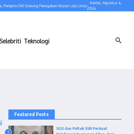
Kamis, Agustus 6,
 Pemprov DKI Dukung Penegakan Aturan Lalu Lintas
Kolaborasi dengan Bidaka
2026
Selebriti
Teknologi
Featured Posts
i
SGU dan Poltek SSN Perkuat
1