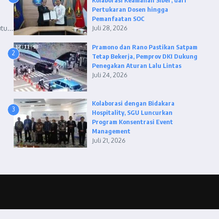
Kolaborasi Keamanan Siber, dari
Pertukaran Dosen hingga
i
Pemanfaatan SOC
tu...
Juli 28, 2026
Pramono dan Rano Pastikan Satpam
2
Tetap Bekerja, Pemprov DKI Dukung
Penegakan Aturan Lalu Lintas
Juli 24, 2026
Kolaborasi dengan Bidakara
3
Hospitality, SGU Luncurkan
Program Konsentrasi Event
Management
Juli 21, 2026