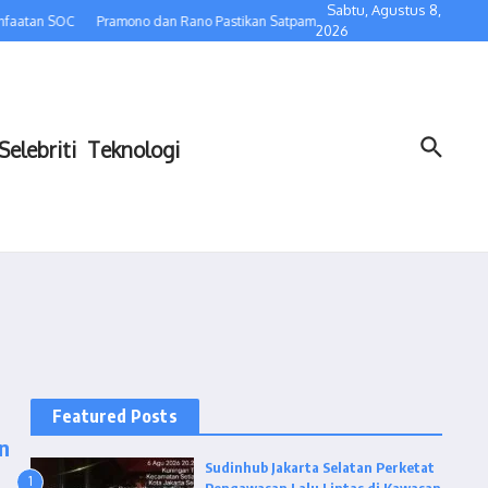
Sabtu, Agustus 8,
nfaatan SOC
Pramono dan Rano Pastikan Satpam Tetap Bekerja, Pemprov DKI D
2026
Selebriti
Teknologi
Featured Posts
n
Sudinhub Jakarta Selatan Perketat
1