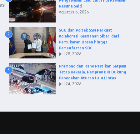
Pengawasan Lalu Lintas di Kawasan
asi
Rasuna Said
Agustus 6, 2026
.
SGU dan Poltek SSN Perkuat
2
Kolaborasi Keamanan Siber, dari
Pertukaran Dosen hingga
Pemanfaatan SOC
Juli 28, 2026
Pramono dan Rano Pastikan Satpam
3
Tetap Bekerja, Pemprov DKI Dukung
Penegakan Aturan Lalu Lintas
Juli 24, 2026